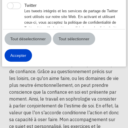
La respiration
Twitter
Les Sèances
Les tweets intégrés et les services de partage de Twitter
▼
sont utilisés sur notre site Web. En activant et utilisant
ceux-ci, vous acceptez la politique de confidentialité de
Sophrologie en groupe
Twitter:
https://help.twitter.com/fr/rules-and-policies/twitter-
Qu'es ce que la confiance en soi ? C'est combien je
cookies
La Coach Respiration
me sens capable de faire ou dire quelque chose. On
Tout déselectionner
Tout sélectionner
parle souvent de confiance en soi en terme : J'ai
les sensations et ressentis
confiance en moi ou je n'ai pas confiance en moi.
Accepter
Quand on évoque la réalité objective, rarement tous
Audio sophronisation
les domaines de la vie sont impactés par le manque
de confiance. Grâce au questionnement précis sur
les loisirs, ce qu'on aime faire, ou les domaines de vie
plus neutre émotionnellement, on peut prendre
conscience que la confiance en soi est présente par
moment. Ainsi, le travail en sophrologie va consister
à parler conjointement de l'estime de soi. En effet, la
valeur que l'on s'accorde conditionne l'action et donc
sa capacité à oser faire. Mon accompagnement sur
ce sujet est personnalisé, les exercices et le