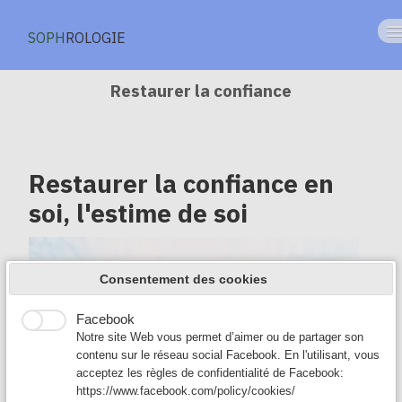
SOPH
ROLOGIE
Accueil
Restaurer la confiance
Les émotions
Sommeil
Restaurer la confiance en
Examen
Google Analytics
soi, l'estime de soi
Google Analytics est un service utilisé sur notre site Web
mieux-être
qui permet de suivre, de signaler le trafic et de mesurer la
manière dont les utilisateurs interagissent avec le contenu
addiction
de notre site Web afin de l’améliorer et de fournir de
Consentement des cookies
meilleurs services.
Restaurer la confiance
Facebook
chez l'enfant
Notre site Web vous permet d’aimer ou de partager son
contenu sur le réseau social Facebook. En l'utilisant, vous
Mieux vivre
acceptez les règles de confidentialité de Facebook:
https://www.facebook.com/policy/cookies/