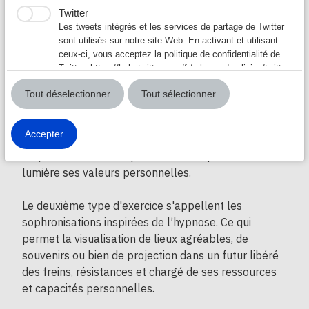
La respiration
Les relaxations dynamiques sont des exercices
Twitter
inspirés du yoga. Ils sont composés de mouvements
Les Sèances
Les tweets intégrés et les services de partage de Twitter
▼
doux associés à la respiration contrôlée. Une partie
sont utilisés sur notre site Web. En activant et utilisant
des exercice permettent la détente d'une zone du
ceux-ci, vous acceptez la politique de confidentialité de
Sophrologie en groupe
Twitter:
https://help.twitter.com/fr/rules-and-policies/twitter-
corps, aussi on y ajoute parfois la suggestion
cookies
mentale afin d'ancrer corporellement des intentions
La Coach Respiration
Tout déselectionner
Tout sélectionner
positives. Aussi, il y a des exercices qui permettent
les sensations et ressentis
de se concentrer, d'autres pour s'observer d'une
Accepter
manière positive, un autre pour se libérer des
Audio sophronisation
croyances limitantes, puis un dernier pour mettre en
lumière ses valeurs personnelles.
Le deuxième type d'exercice s'appellent les
sophronisations inspirées de l’hypnose. Ce qui
permet la visualisation de lieux agréables, de
souvenirs ou bien de projection dans un futur libéré
des freins, résistances et chargé de ses ressources
et capacités personnelles.