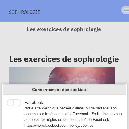
SOPH
ROLOGIE
Accueil
Les exercices de sophrologie
Les émotions
Sommeil
Les exercices de sophrologie
Examen
Google Analytics
Google Analytics est un service utilisé sur notre site Web
mieux-être
qui permet de suivre, de signaler le trafic et de mesurer la
manière dont les utilisateurs interagissent avec le contenu
addiction
de notre site Web afin de l’améliorer et de fournir de
Consentement des cookies
meilleurs services.
Restaurer la confiance
Facebook
chez l'enfant
Notre site Web vous permet d’aimer ou de partager son
contenu sur le réseau social Facebook. En l'utilisant, vous
Mieux vivre
acceptez les règles de confidentialité de Facebook:
https://www.facebook.com/policy/cookies/